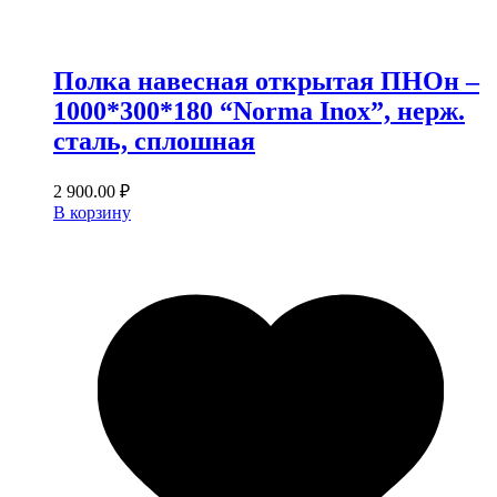
Полка навесная открытая ПНОн –
1000*300*180 “Norma Inox”, нерж.
сталь, сплошная
2 900.00
₽
В корзину