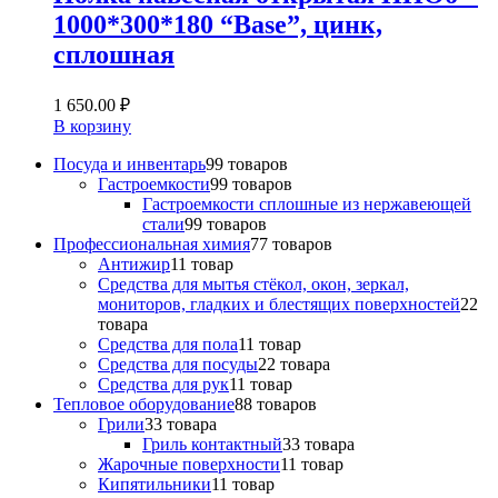
1000*300*180 “Base”, цинк,
сплошная
1 650.00
₽
В корзину
Посуда и инвентарь
9
9 товаров
Гастроемкости
9
9 товаров
Гастроемкости сплошные из нержавеющей
стали
9
9 товаров
Профессиональная химия
7
7 товаров
Антижир
1
1 товар
Средства для мытья стёкол, окон, зеркал,
мониторов, гладких и блестящих поверхностей
2
2
товара
Средства для пола
1
1 товар
Средства для посуды
2
2 товара
Средства для рук
1
1 товар
Тепловое оборудование
8
8 товаров
Грили
3
3 товара
Гриль контактный
3
3 товара
Жарочные поверхности
1
1 товар
Кипятильники
1
1 товар