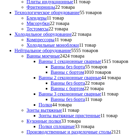
Плиты индукционные
1
1 товар
Фритюрницы
2
2 товара
Технологическое оборудование
5
5 товаров
Блендеры
1
1 товар
Мясорубки
2
2 товара
Тестомесы
2
2 товара
Холодильное оборудование
2
2 товара
Компрессоры
1
1 товар
Холодильные моноблоки
1
1 товар
Нейтральное оборудование
55
55 товаров
Ванны моечные
24
24 товара
Ванны 1 секционные сварные
15
15 товаров
Ванны без борта
5
5 товаров
Ванны с бортом
10
10 товаров
Ванны 2 секционные сварные
4
4 товара
Ванны без борта
2
2 товара
Ванны с бортом
2
2 товара
Ванны 3 секционные сварные
1
1 товар
Ванны без борта
1
1 товар
Полки
4
4 товара
Зонты вытяжные
1
1 товар
Зонты вытяжные пристенные
1
1 товар
Кухонные полки
3
3 товара
Полки сплошные
3
3 товара
Производственные и разделочные столы
21
21