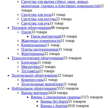
Средства для мытья стёкол, окон, зеркал,
мониторов, гладких и блестящих поверхностей
2
2
товара
Средства для пола
1
1 товар
Средства для посуды
2
2 товара
Средства для рук
1
1 товар
Тепловое оборудование
8
8 товаров
Грили
3
3 товара
Гриль контактный
3
3 товара
Жарочные поверхности
1
1 товар
Кипятильники
1
1 товар
Плиты индукционные
1
1 товар
Фритюрницы
2
2 товара
Технологическое оборудование
5
5 товаров
Блендеры
1
1 товар
Мясорубки
2
2 товара
Тестомесы
2
2 товара
Холодильное оборудование
2
2 товара
Компрессоры
1
1 товар
Холодильные моноблоки
1
1 товар
Нейтральное оборудование
55
55 товаров
Ванны моечные
24
24 товара
Ванны 1 секционные сварные
15
15 товаров
Ванны без борта
5
5 товаров
Ванны с бортом
10
10 товаров