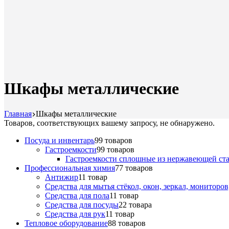
Шкафы металлические
Главная
Шкафы металлические
Товаров, соответствующих вашему запросу, не обнаружено.
Посуда и инвентарь
9
9 товаров
Гастроемкости
9
9 товаров
Гастроемкости сплошные из нержавеющей ст
Профессиональная химия
7
7 товаров
Антижир
1
1 товар
Средства для мытья стёкол, окон, зеркал, мониторо
Средства для пола
1
1 товар
Средства для посуды
2
2 товара
Средства для рук
1
1 товар
Тепловое оборудование
8
8 товаров