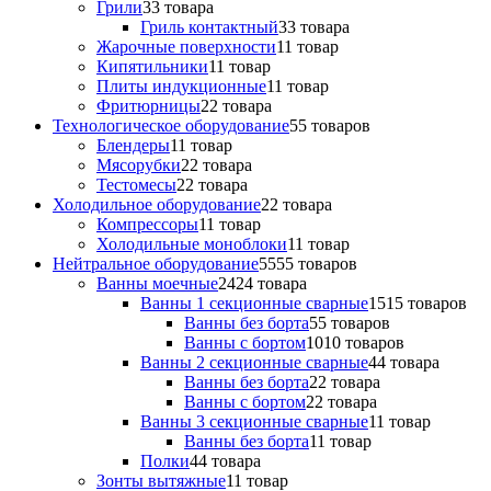
Грили
3
3 товара
Гриль контактный
3
3 товара
Жарочные поверхности
1
1 товар
Кипятильники
1
1 товар
Плиты индукционные
1
1 товар
Фритюрницы
2
2 товара
Технологическое оборудование
5
5 товаров
Блендеры
1
1 товар
Мясорубки
2
2 товара
Тестомесы
2
2 товара
Холодильное оборудование
2
2 товара
Компрессоры
1
1 товар
Холодильные моноблоки
1
1 товар
Нейтральное оборудование
55
55 товаров
Ванны моечные
24
24 товара
Ванны 1 секционные сварные
15
15 товаров
Ванны без борта
5
5 товаров
Ванны с бортом
10
10 товаров
Ванны 2 секционные сварные
4
4 товара
Ванны без борта
2
2 товара
Ванны с бортом
2
2 товара
Ванны 3 секционные сварные
1
1 товар
Ванны без борта
1
1 товар
Полки
4
4 товара
Зонты вытяжные
1
1 товар