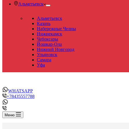
Альметьевск
Альметьевск
Казань
Набережные Челны
Нижнекамск
Чебоксары
Йошкар-Ола
Нижний Новгород
Ульяновск
Самара
Уфа
WHATSAPP
+78435557788
Меню