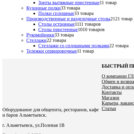
Зонты вытяжные пристенные
1
1 товар
Кухонные полки
3
3 товара
Полки сплошные
3
3 товара
Производственные и разделочные столы
21
21 товар
Столы островные
11
11 товаров
Столы пристенные
10
10 товаров
Рукомойники
3
3 товара
Стеллажи
2
2 товара
Стеллажи со сплошными полками
2
2 товара
Тележки сервировочные
1
1 товар
БЫСТРЫЙ П
О компании Г
Обмен и возвра
Доставка и опл
Контакты
Магазин
Карьера, ваканс
Статьи
Оборудование для общепита, ресторанов, кафе
и баров Альметьевск.
г. Альметьевск, ул.Полевая 1В