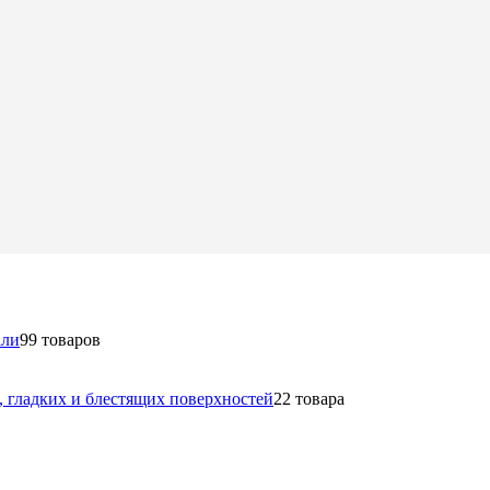
али
9
9 товаров
в, гладких и блестящих поверхностей
2
2 товара