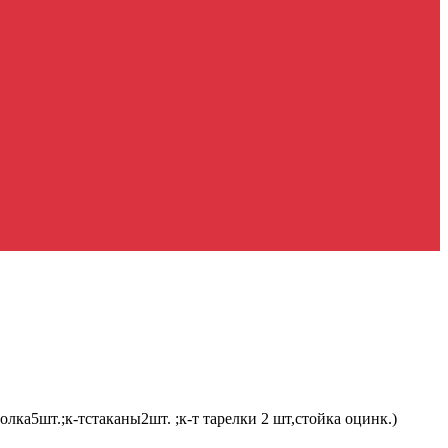
ка5шт.;к-тстаканы2шт. ;к-т тарелки 2 шт,стойка оцинк.)