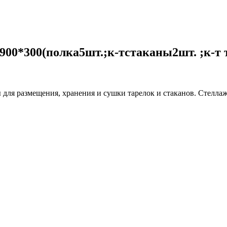
00*300(полка5шт.;к-тстаканы2шт. ;к-т т
ля размещения, хранения и сушки тарелок и стаканов. Стеллажи 