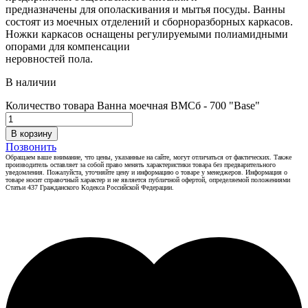
предназначены для ополаскивания и мытья посуды. Ванны
состоят из моечных отделений и сборноразборных каркасов.
Ножки каркасов оснащены регулируемыми полиамидными
опорами для компенсации
неровностей пола.
В наличии
Количество товара Ванна моечная ВМСб - 700 "Base"
В корзину
Позвонить
Обращаем ваше внимание, что цены, указанные на сайте, могут отличаться от фактических. Также
производитель оставляет за собой право менять характеристики товара без предварительного
уведомления. Пожалуйста, уточняйте цену и информацию о товаре у менеджеров. Информация о
товаре носит справочный характер и не является публичной офертой, определяемой положениями
Статьи 437 Гражданского Кодекса Российской Федерации.