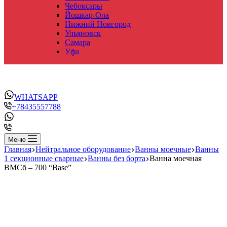
Чебоксары
Йошкар-Ола
Нижний Новгород
Ульяновск
Самара
Уфа
WHATSAPP
+78435557788
Меню
Главная
Нейтральное оборудование
Ванны моечные
Ванны
1 секционные сварные
Ванны без борта
Ванна моечная
ВМСб – 700 “Base”