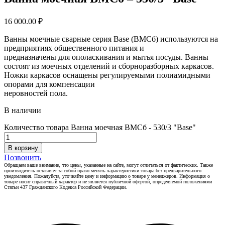
16 000.00
₽
Ванны моечные сварные серия Base (ВМСб) используются на
предприятиях общественного питания и
предназначены для ополаскивания и мытья посуды. Ванны
состоят из моечных отделений и сборноразборных каркасов.
Ножки каркасов оснащены регулируемыми полиамидными
опорами для компенсации
неровностей пола.
В наличии
Количество товара Ванна моечная ВМСб - 530/3 "Base"
В корзину
Позвонить
Обращаем ваше внимание, что цены, указанные на сайте, могут отличаться от фактических. Также
производитель оставляет за собой право менять характеристики товара без предварительного
уведомления. Пожалуйста, уточняйте цену и информацию о товаре у менеджеров. Информация о
товаре носит справочный характер и не является публичной офертой, определяемой положениями
Статьи 437 Гражданского Кодекса Российской Федерации.