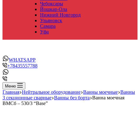
Чебоксары
Йошкар-Ола
Нижний Новгород
Ульяновск
Самара
Уфа
WHATSAPP
+78435557788
Меню
Главная
Нейтральное оборудование
Ванны моечные
Ванны
3 секционные сварные
Ванны без борта
Ванна моечная
ВМСб – 530/3 “Base”