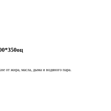
00*350оц
не от жира, масла, дыма и водяного пара.