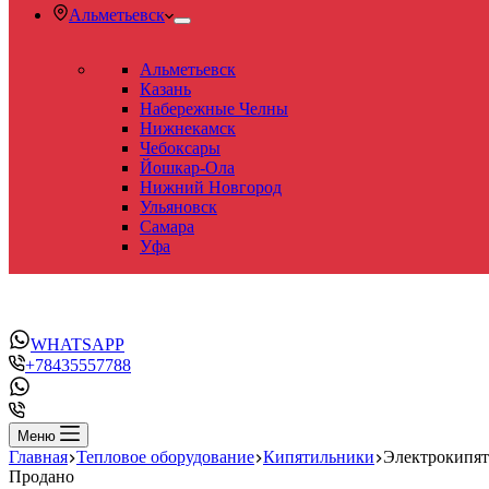
Альметьевск
Альметьевск
Казань
Набережные Челны
Нижнекамск
Чебоксары
Йошкар-Ола
Нижний Новгород
Ульяновск
Самара
Уфа
WHATSAPP
+78435557788
Меню
Главная
Тепловое оборудование
Кипятильники
Электрокипя
Продано